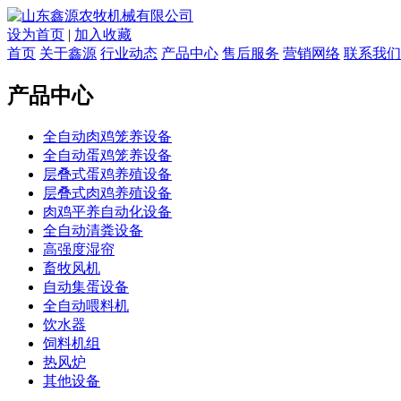
设为首页
|
加入收藏
首页
关于鑫源
行业动态
产品中心
售后服务
营销网络
联系我们
产品中心
全自动肉鸡笼养设备
全自动蛋鸡笼养设备
层叠式蛋鸡养殖设备
层叠式肉鸡养殖设备
肉鸡平养自动化设备
全自动清粪设备
高强度湿帘
畜牧风机
自动集蛋设备
全自动喂料机
饮水器
饲料机组
热风炉
其他设备