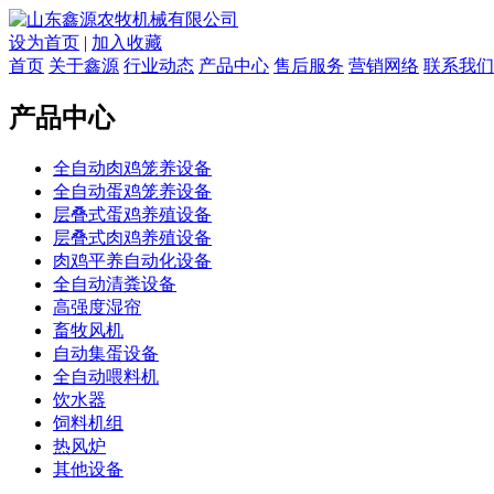
设为首页
|
加入收藏
首页
关于鑫源
行业动态
产品中心
售后服务
营销网络
联系我们
产品中心
全自动肉鸡笼养设备
全自动蛋鸡笼养设备
层叠式蛋鸡养殖设备
层叠式肉鸡养殖设备
肉鸡平养自动化设备
全自动清粪设备
高强度湿帘
畜牧风机
自动集蛋设备
全自动喂料机
饮水器
饲料机组
热风炉
其他设备