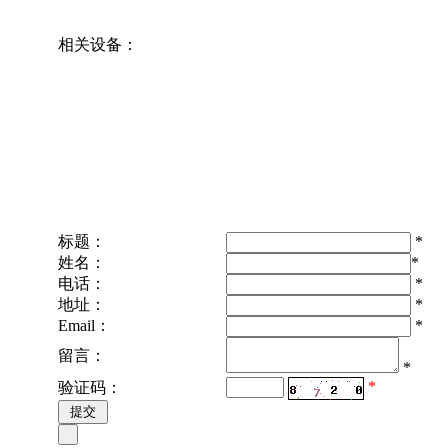
相关设备：
标题：
*
姓名：
*
电话：
*
地址：
*
Email：
*
留言：
*
*
验证码：