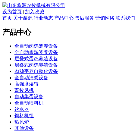
设为首页
|
加入收藏
首页
关于鑫源
行业动态
产品中心
售后服务
营销网络
联系我们
产品中心
全自动肉鸡笼养设备
全自动蛋鸡笼养设备
层叠式蛋鸡养殖设备
层叠式肉鸡养殖设备
肉鸡平养自动化设备
全自动清粪设备
高强度湿帘
畜牧风机
自动集蛋设备
全自动喂料机
饮水器
饲料机组
热风炉
其他设备