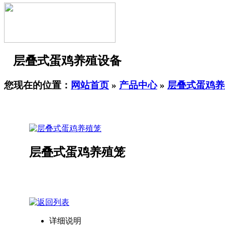
层叠式蛋鸡养殖设备
您现在的位置：
网站首页
»
产品中心
»
层叠式蛋鸡养
层叠式蛋鸡养殖笼
详细说明